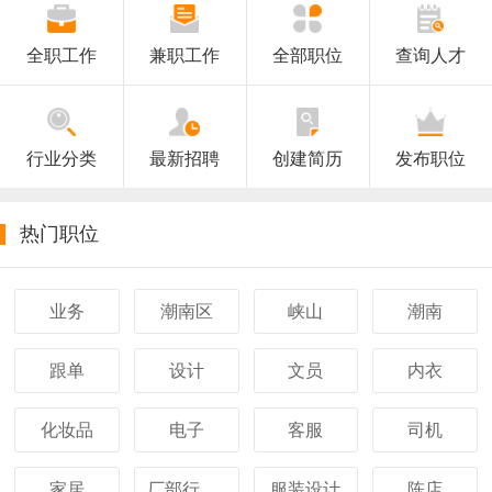
2021潮南人才网国庆放假通知
雄鹰-潮南招聘网2019中秋节假期工作安排
全职工作
兼职工作
全部职位
查询人才
雄鹰潮南招聘网2019年端午放假通知
2019年雄鹰潮南人才网“五一”放假通知
行业分类
最新招聘
创建简历
发布职位
热门职位
业务
潮南区
峡山
潮南
跟单
设计
文员
内衣
化妆品
电子
客服
司机
家居
厂部行政助理
服装设计
陈店