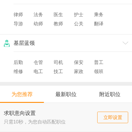
律师
法务
医生
护士
乘务
导游
幼师
教师
公关
翻译
美发
化妆
票务
摄影/摄像
基层蓝领
后勤
仓管
司机
保安
普工
维修
电工
技工
家政
领班
导购
店员
厨师
为您推荐
最新职位
附近职位
求职意向设置
立即设置
只需10秒，为您自动匹配职位