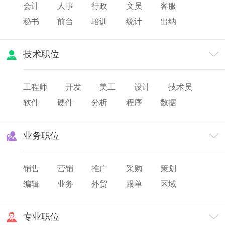
会计
人事
行政
文员
客服
秘书
前台
培训
统计
出纳
审计
财务
薪酬
人力资源
技术职位
工程师
开发
美工
设计
技术员
软件
硬件
分析
程序
数据
网页
研发
业务职位
销售
营销
推广
采购
策划
编辑
业务
外贸
跟单
区域
渠道
市场
专业职位